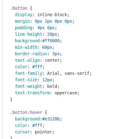
.button
 {

display
: inline-block;

margin
: 
0px
2px
0px
0px
;

padding
: 
4px
6px
;

line-height
: 
20px
;

background
:
#ff0000
;

min-width
: 
60px
;

border-radius
: 
3px
;

text-align
: center;

color
: 
#fff
;

font-family
: Arial, sans-serif;

font-size
: 
12px
;

font-weight
: bold;

text-transform
: uppercase;

}

.button
:hover
 {

background
:
#e3120b
;

color
: 
#fff
;

cursor
: pointer;

}
