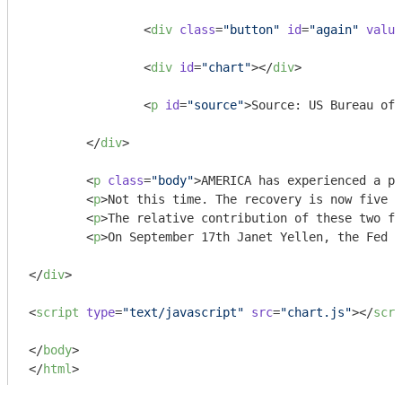
<
div
class
=
"button"
id
=
"again"
value
<
div
id
=
"chart"
>
</
div
>
<
p
id
=
"source"
>
Source: US Bureau of 
</
div
>
<
p
class
=
"body"
>
AMERICA has experienced a pu
<
p
>
Not this time. The recovery is now five y
<
p
>
The relative contribution of these two fa
<
p
>
On September 17th Janet Yellen, the Fed c
</
div
>
<
script
type
=
"text/javascript"
src
=
"chart.js"
>
</
scri
</
body
>
</
html
>