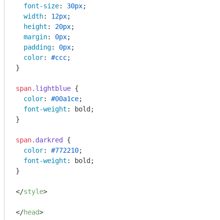
font-size
: 
30px
;

width
: 
12px
;

height
: 
20px
;

margin
: 
0px
;

padding
: 
0px
;

color
: 
#ccc
;

}

span
.lightblue
 {

color
: 
#00a1ce
;

font-weight
: bold;

}

span
.darkred
 {

color
: 
#772210
;

font-weight
: bold;

}

</
style
>
</
head
>