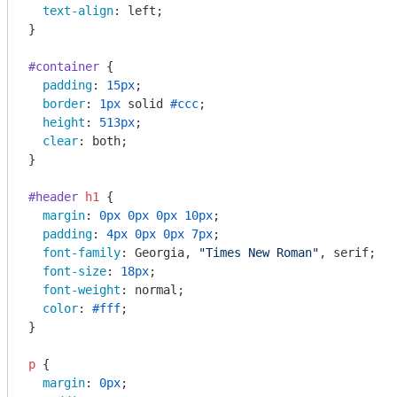
text-align
: left;

}

#container
 {

padding
: 
15px
;

border
: 
1px
 solid 
#ccc
;

height
: 
513px
;

clear
: both;

}

#header
h1
 {

margin
: 
0px
0px
0px
10px
;

padding
: 
4px
0px
0px
7px
;

font-family
: Georgia, 
"Times New Roman"
, serif;

font-size
: 
18px
;

font-weight
: normal;

color
: 
#fff
;

}

p
 {

margin
: 
0px
;
