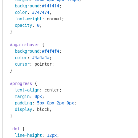
background
:
#f4f4f4
;

color
: 
#747474
;

font-weight
: normal;

opacity
: 
0
;

}

#again
:hover
 {

background
:
#f4f4f4
;

color
: 
#4a4a4a
;

cursor
: pointer;

}

#progress
 {

text-align
: center;

margin
: 
0px
;

padding
: 
5px
0px
2px
0px
;

display
: block;

}

.dot
 {

line-height
: 
12px
;
