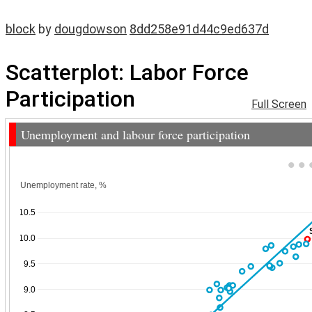
block
by
dougdowson
8dd258e91d44c9ed637d
Scatterplot: Labor Force
Participation
Full Screen