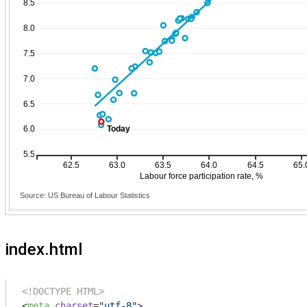
index.html
<!DOCTYPE HTML>
<
meta
charset
=
"utf-8"
>