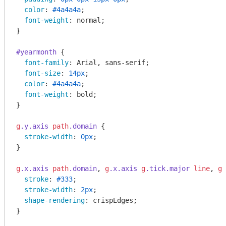
color
: 
#4a4a4a
;

font-weight
: normal;

}

#yearmonth
 {

font-family
: Arial, sans-serif;

font-size
: 
14px
;

color
: 
#4a4a4a
;

font-weight
: bold;

}

g
.y
.axis
path
.domain
 {

stroke-width
: 
0px
;

}

g
.x
.axis
path
.domain
, 
g
.x
.axis
g
.tick
.major
line
, 
g
.
stroke
: 
#333
;

stroke-width
: 
2px
;

shape-rendering
: crispEdges;

}
