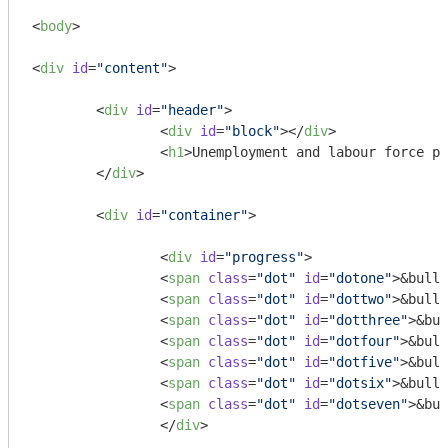
<
body
>
<
div
id
=
"content"
>
<
div
id
=
"header"
>
<
div
id
=
"block"
>
</
div
>
<
h1
>
Unemployment and labour force pa
</
div
>
<
div
id
=
"container"
>
<
div
id
=
"progress"
>
<
span
class
=
"dot"
id
=
"dotone"
>
&bull;
<
span
class
=
"dot"
id
=
"dottwo"
>
&bull;
<
span
class
=
"dot"
id
=
"dotthree"
>
&bul
<
span
class
=
"dot"
id
=
"dotfour"
>
&bull
<
span
class
=
"dot"
id
=
"dotfive"
>
&bull
<
span
class
=
"dot"
id
=
"dotsix"
>
&bull;
<
span
class
=
"dot"
id
=
"dotseven"
>
&bul
</
div
>