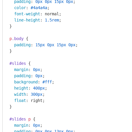
padding
: 
0px
0px
15px
0px
;

color
: 
#4a4a4a
;

font-weight
: normal;

line-height
: 
1.5rem
;

}

p
.body
 {

padding
: 
15px
0px
15px
0px
;

}

#slides
 {

margin
: 
0px
;

padding
: 
0px
;

background
: 
#fff
;

height
: 
400px
;

width
: 
300px
;

float
: right;

}

#slides
p
 {

margin
: 
0px
;

padding
: 
0px
0px
13px
0px
;
