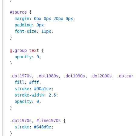
#source
 {

margin
: 
0px
0px
20px
0px
;

padding
: 
0px
;

font-size
: 
11px
;

}

g
.group
text
 {

opacity
: 
0
;

}

.dot1970s
, 
.dot1980s
, 
.dot1990s
, 
.dot2000s
, 
.dotcurr
fill
: 
#fff
;

stroke
: 
#00a1ce
;

stroke-width
: 
2.5
;

opacity
: 
0
;

}

.dot1970s
, 
#line1970s
 {

stroke
: 
#648d9e
;

}
