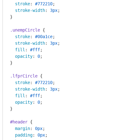
stroke
: 
#772210
;

stroke-width
: 
3px
;

}

.unempCircle
 {

stroke
: 
#00a1ce
;

stroke-width
: 
3px
;

fill
: 
#fff
;

opacity
: 
0
;

}

.lfprCircle
 {

stroke
: 
#772210
;

stroke-width
: 
3px
;

fill
: 
#fff
;

opacity
: 
0
;

}

#header
 {

margin
: 
0px
;

padding
: 
0px
;
