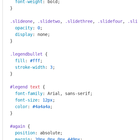
font-weight
: bold;

}

.slideone
, 
.slidetwo
, 
.slidethree
, 
.slidefour
, 
.slid
opacity
: 
0
;

display
: none;

}

.legendbullet
 {

fill
: 
#fff
;

stroke-width
: 
3
;

}

#legend
text
 {

font-family
: Arial, sans-serif;

font-size
: 
12px
;

color
: 
#4a4a4a
;

}

#again
 {

position
: absolute;

margin
: 
20px
0px
0px
449px
;
