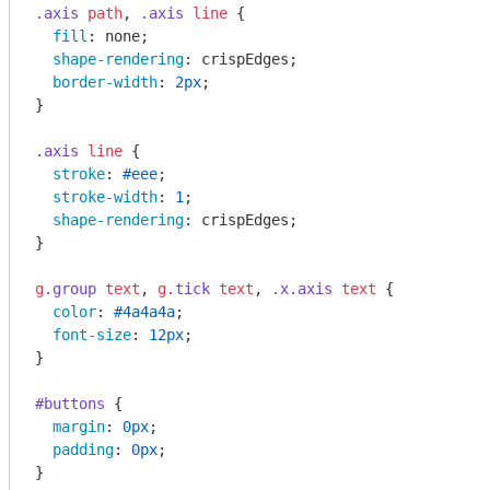
.axis
path
, 
.axis
line
 {

fill
: none;

shape-rendering
: crispEdges;

border-width
: 
2px
;

}

.axis
line
 {

stroke
: 
#eee
;

stroke-width
: 
1
;

shape-rendering
: crispEdges;

}

g
.group
text
, 
g
.tick
text
, 
.x
.axis
text
 {

color
: 
#4a4a4a
;

font-size
: 
12px
;

}

#buttons
 {

margin
: 
0px
;

padding
: 
0px
;

}
