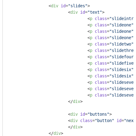
<
div
id
=
"slides"
>
<
div
id
=
"text"
>
<
p
class
=
"slideintro
<
p
class
=
"slideone"
>
<
p
class
=
"slideone"
>
<
p
class
=
"slideone"
>
<
p
class
=
"slidetwo"
>
<
p
class
=
"slidethree
<
p
class
=
"slidefour"
<
p
class
=
"slidefive"
<
p
class
=
"slidesix"
>
<
p
class
=
"slidesix"
>
<
p
class
=
"slideseven
<
p
class
=
"slideseven
<
p
class
=
"slideseven
</
div
>
<
div
id
=
"buttons"
>
<
div
class
=
"button"
id
=
"next
</
div
>
</
div
>