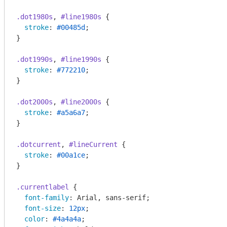
.dot1980s
, 
#line1980s
 {

stroke
: 
#00485d
;

}

.dot1990s
, 
#line1990s
 {

stroke
: 
#772210
;

}

.dot2000s
, 
#line2000s
 {

stroke
: 
#a5a6a7
;

}

.dotcurrent
, 
#lineCurrent
 {

stroke
: 
#00a1ce
;

}

.currentlabel
 {

font-family
: Arial, sans-serif;

font-size
: 
12px
;

color
: 
#4a4a4a
;
