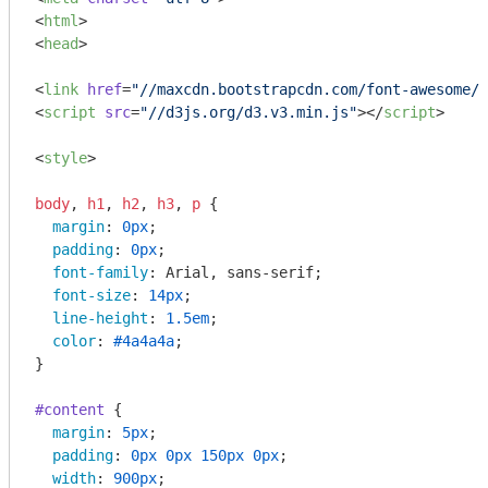
<
html
>
<
head
>
<
link
href
=
"//maxcdn.bootstrapcdn.com/font-awesome/4
<
script
src
=
"//d3js.org/d3.v3.min.js"
>
</
script
>
<
style
>
body
, 
h1
, 
h2
, 
h3
, 
p
 {

margin
: 
0px
;

padding
: 
0px
;

font-family
: Arial, sans-serif;

font-size
: 
14px
;

line-height
: 
1.5em
;

color
: 
#4a4a4a
;

}

#content
 {

margin
: 
5px
;

padding
: 
0px
0px
150px
0px
;

width
: 
900px
;
