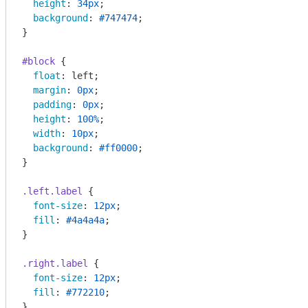
height
: 
34px
;

background
: 
#747474
;

}

#block
 {

float
: left;

margin
: 
0px
;

padding
: 
0px
;

height
: 
100%
;

width
: 
10px
;

background
: 
#ff0000
;

}

.left
.label
 {

font-size
: 
12px
;

fill
: 
#4a4a4a
;

}

.right
.label
 {

font-size
: 
12px
;

fill
: 
#772210
;

}
