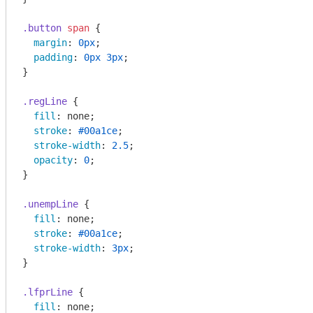
.button
span
 {

margin
: 
0px
;

padding
: 
0px
3px
;

}

.regLine
 {

fill
: none;

stroke
: 
#00a1ce
;

stroke-width
: 
2.5
;

opacity
: 
0
;

}

.unempLine
 {

fill
: none;

stroke
: 
#00a1ce
;

stroke-width
: 
3px
;

}

.lfprLine
 {

fill
: none;
