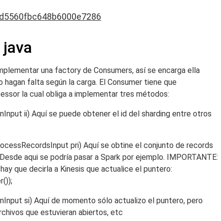
cd5560fbc648b6000e7286
 java
 implementar una factory de Consumers, así se encarga ella
hagan falta según la carga. El Consumer tiene que
essor la cual obliga a implementar tres métodos:
tionInput ii) Aquí se puede obtener el id del sharding entre otros
ocessRecordsInput pri) Aquí se obtine el conjunto de records
 Desde aqui se podría pasar a Spark por ejemplo. IMPORTANTE:
hay que decirla a Kinesis que actualice el puntero:
());
Input si) Aquí de momento sólo actualizo el puntero, pero
rchivos que estuvieran abiertos, etc