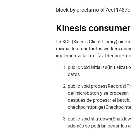
block
by
proclamo
5f7ccf1487
Kinesis consumer
La KCL (Kinesis Client Library) pide
misma de crear tantos workers como 
implementar la interfaz IRecordProc
public void initialize(Initializa
datos
public void processRecords(Pr
del microbatch y se procesan.
después de procesar el batch, 
checkpoint(pri.getCheckpointer
public void shutdown(Shutdown
además se podrían cerrar los a