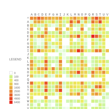
A
B
C
D
E
F
G
H
I
J
K
L
M
N
O
P
Q
R
S
T
U
V
^
A
B
C
D
E
F
G
H
I
J
K
LEGEND
L
M
N
O
0
P
100
Q
400
R
900
S
1600
T
2500
U
3600
V
4900
W
6400
X
Y