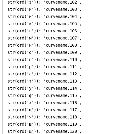
str(ord('з')): 'curvename.102',

str(ord('и')): 'curvename.103',

str(ord('й')): 'curvename.104',

str(ord('к')): 'curvename.105',

str(ord('л')): 'curvename.106',

str(ord('м')): 'curvename.107',

str(ord('н')): 'curvename.108',

str(ord('о')): 'curvename.109',

str(ord('п')): 'curvename.110',

str(ord('р')): 'curvename.111',

str(ord('с')): 'curvename.112',

str(ord('т')): 'curvename.113',

str(ord('у')): 'curvename.114',

str(ord('ф')): 'curvename.115',

str(ord('х')): 'curvename.116',

str(ord('ц')): 'curvename.117',

str(ord('ч')): 'curvename.118',

str(ord('ш')): 'curvename.119',

str(ord('щ')): 'curvename.120',
