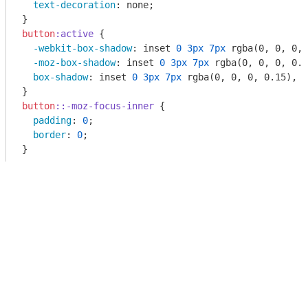
text-decoration
: none;

button
:active
 {

-webkit-box-shadow
: inset 
0
3px
7px
rgba
(0, 0, 0, 
-moz-box-shadow
: inset 
0
3px
7px
rgba
(0, 0, 0, 0.1
box-shadow
: inset 
0
3px
7px
rgba
(0, 0, 0, 0.15), 
0
button
::-moz-focus-inner
 {

padding
: 
0
;

border
: 
0
;

}