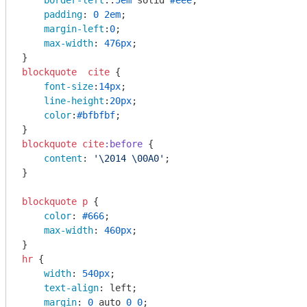
border-left
:.
5em
 solid 
#eee
;

padding
: 
0
2em
;

margin-left
:
0
;

max-width
: 
476px
;

blockquote
cite
 {

font-size
:
14px
;

line-height
:
20px
;

color
:
#bfbfbf
;

blockquote
cite
:before
 {

content
: 
'\2014 \00A0'
;

}

blockquote
p
 {  

color
: 
#666
;

max-width
: 
460px
;

hr
 {

width
: 
540px
;

text-align
: left;

margin
: 
0
 auto 
0
0
;
