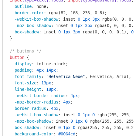
input
[type=text]
:focus
, 
input
[type=password]
:focus
, 
outline
: none;

border-color
: 
rgba
(82, 168, 236, 0.8);

-webkit-box-shadow
: inset 
0
1px
3px
rgba
(0, 0, 0, 
-moz-box-shadow
: inset 
0
1px
3px
rgba
(0, 0, 0, 0.1
box-shadow
: inset 
0
1px
3px
rgba
(0, 0, 0, 0.1), 
0
}

/* buttons */
button
 {

display
: inline-block;

padding
: 
4px
14px
;

font-family
: 
"Helvetica Neue"
, Helvetica, Arial, s
font-size
: 
13px
;

line-height
: 
18px
;

-webkit-border-radius
: 
4px
;

-moz-border-radius
: 
4px
;

border-radius
: 
4px
;

-webkit-box-shadow
: inset 
0
1px
0
rgba
(255, 255, 2
-moz-box-shadow
: inset 
0
1px
0
rgba
(255, 255, 255
box-shadow
: inset 
0
1px
0
rgba
(255, 255, 255, 0.2)
background-color
: 
#0064cd
;
