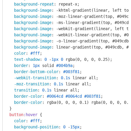
background-repeat
: repeat-x;

background-image
: 
-khtml-gradient
(linear, left top
background-image
: 
-moz-linear-gradient
(top, #049cd
background-image
: 
-ms-linear-gradient
(top, #049cdb
background-image
: 
-webkit-gradient
(linear, left to
background-image
: 
-webkit-linear-gradient
(top, #04
background-image
: 
-o-linear-gradient
(top, #049cdb,
background-image
: 
linear-gradient
(top, #049cdb, #0
color
: 
#fff
;

text-shadow
: 
0
 -
1px
0
rgba
(0, 0, 0, 0.25);

border
: 
1px
 solid 
#004b9a
;

border-bottom-color
: 
#003f81
;

-webkit-transition
: 
0.1s
 linear all;

-moz-transition
: 
0.1s
 linear all;

transition
: 
0.1s
 linear all;

border-color
: 
#0064cd
#0064cd
#003f81
;

border-color
: 
rgba
(0, 0, 0, 0.1) 
rgba
(0, 0, 0, 0.1
button
:hover
 {

color
: 
#fff
;

background-position
: 
0
 -
15px
;
