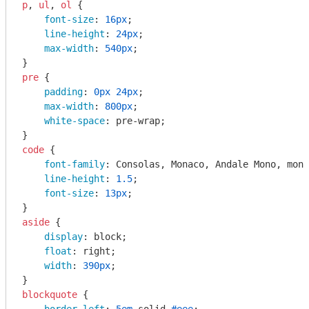
p
, 
ul
, 
ol
 {

font-size
: 
16px
;

line-height
: 
24px
;

max-width
: 
540px
;

pre
 {

padding
: 
0px
24px
;

max-width
: 
800px
;

white-space
: pre-wrap;

code
 {

font-family
: Consolas, Monaco, Andale Mono, mono
line-height
: 
1.5
;

font-size
: 
13px
;

aside
 {

display
: block;

float
: right;

width
: 
390px
;

blockquote
 {
