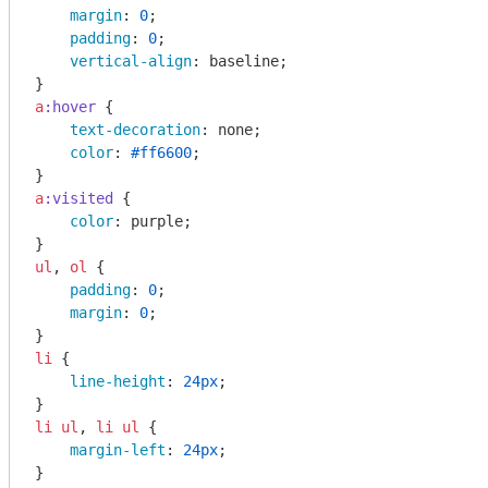
margin
: 
0
;

padding
: 
0
;

vertical-align
: baseline;

a
:hover
 {

text-decoration
: none;

color
: 
#ff6600
;

a
:visited
 {

color
: purple;

ul
, 
ol
 {

padding
: 
0
;

margin
: 
0
;

li
 {

line-height
: 
24px
;

li
ul
, 
li
ul
 {

margin-left
: 
24px
;
