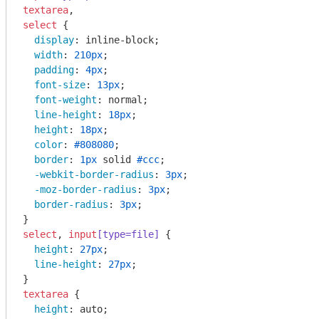
textarea
select
 {

display
: inline-block;

width
: 
210px
;

padding
: 
4px
;

font-size
: 
13px
;

font-weight
: normal;

line-height
: 
18px
;

height
: 
18px
;

color
: 
#808080
;

border
: 
1px
 solid 
#ccc
;

-webkit-border-radius
: 
3px
;

-moz-border-radius
: 
3px
;

border-radius
: 
3px
;

select
, 
input
[type=file]
 {

height
: 
27px
;

line-height
: 
27px
;

textarea
 {

height
: auto;
