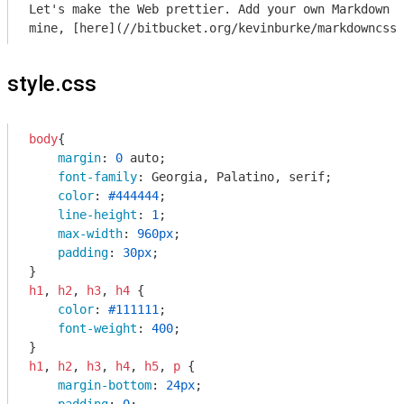
Let's make the Web prettier. Add your own Markdown t
mine, [here](//bitbucket.org/kevinburke/markdowncss)
style.css
body
{

margin
: 
0
 auto;

font-family
: Georgia, Palatino, serif;

color
: 
#444444
;

line-height
: 
1
;

max-width
: 
960px
;

padding
: 
30px
;

h1
, 
h2
, 
h3
, 
h4
 {

color
: 
#111111
;

font-weight
: 
400
;

h1
, 
h2
, 
h3
, 
h4
, 
h5
, 
p
 {

margin-bottom
: 
24px
;
