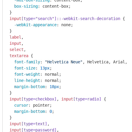
-moz-box-sizing
: content-box;

box-sizing
: content-box;

input
[type="search"]
::-webkit-search-decoration
 {

-webkit-appearance
: none;

label
input
select
textarea
 {

font-family
: 
"Helvetica Neue"
, Helvetica, Arial, s
font-size
: 
13px
;

font-weight
: normal;

line-height
: normal;

margin-bottom
: 
18px
;

input
[type=checkbox]
, 
input
[type=radio]
 {

cursor
: pointer;

margin-bottom
: 
0
;

input
[type=text]
input
[type=password]