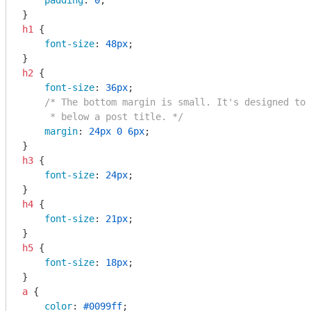
padding
: 
0
;

h1
 {

font-size
: 
48px
;

h2
 {

font-size
: 
36px
;

/* The bottom margin is small. It's designed to 
     * below a post title. */
margin
: 
24px
0
6px
;

h3
 {

font-size
: 
24px
;

h4
 {

font-size
: 
21px
;

h5
 {

font-size
: 
18px
;

a
 {

color
: 
#0099ff
;
