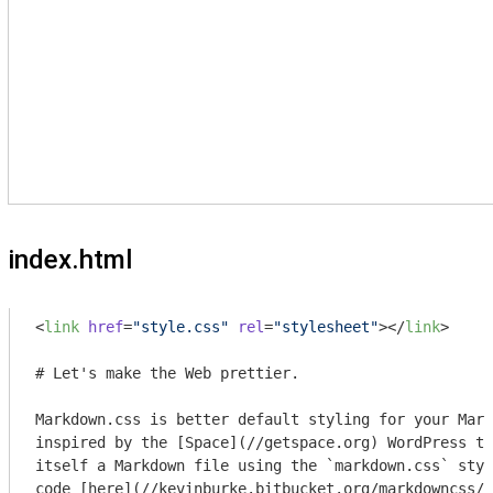
index.html
<
link
href
=
"style.css"
rel
=
"stylesheet"
>
</
link
>
# Let's make the Web prettier.

Markdown.css is better default styling for your Mark
inspired by the [Space](//getspace.org) WordPress th
itself a Markdown file using the `markdown.css` styl
code [here](//kevinburke.bitbucket.org/markdowncss/i