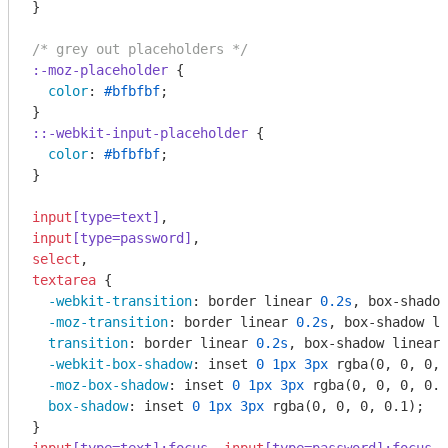
}

/* grey out placeholders */
:-moz-placeholder
 {

color
: 
#bfbfbf
;

::-webkit-input-placeholder
 {

color
: 
#bfbfbf
;

}

input
[type=text]
input
[type=password]
select
textarea
 {

-webkit-transition
: border linear 
0.2s
, box-shadow
-moz-transition
: border linear 
0.2s
, box-shadow li
transition
: border linear 
0.2s
, box-shadow linear 
-webkit-box-shadow
: inset 
0
1px
3px
rgba
(0, 0, 0, 
-moz-box-shadow
: inset 
0
1px
3px
rgba
(0, 0, 0, 0.1
box-shadow
: inset 
0
1px
3px
rgba
(0, 0, 0, 0.1);
