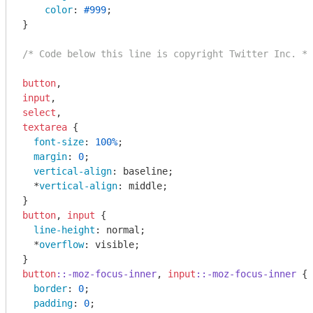
color
: 
#999
;

}

/* Code below this line is copyright Twitter Inc. */
button
input
select
textarea
 {

font-size
: 
100%
;

margin
: 
0
;

vertical-align
: baseline;

  *
vertical-align
: middle;

button
, 
input
 {

line-height
: normal;

  *
overflow
: visible;

button
::-moz-focus-inner
, 
input
::-moz-focus-inner
 {

border
: 
0
;

padding
: 
0
;
