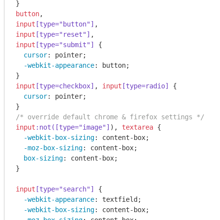
button
input
[type="button"]
input
[type="reset"]
input
[type="submit"]
 {

cursor
: pointer;

-webkit-appearance
: button;

input
[type=checkbox]
, 
input
[type=radio]
 {

cursor
: pointer;

/* override default chrome & firefox settings */
input
:not(
[type="image"]
), 
textarea
 {

-webkit-box-sizing
: content-box;

-moz-box-sizing
: content-box;

box-sizing
: content-box;

}

input
[type="search"]
 {

-webkit-appearance
: textfield;

-webkit-box-sizing
: content-box;
